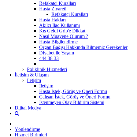
Refakatçi Kuralları
Hasta Ziyareti
Refakatçi Kuralları
Hasta Hakları
Akılcı İlaç Kullanımı
Kış Geldi Grip'e Dikkat
Nasıl Muayene Olurum ?
Hasta Bilgilendirme
Organ Bağışı Hakkında Bilmemiz Gerekenler
Diyabet ile Yaşam
444 38 33
Poliklinik Hizmetleri
İletişim & Ulaşım
İletişim
İletişim
Hasta İstek, Görüş ve Öneri Formu
Çalışan İstek, Görüş ve Öneri Formu
İstenmeyen Olay Bildirim Sistemi
Dijital Medya
Yönlendirme
Hizmet Birimleri