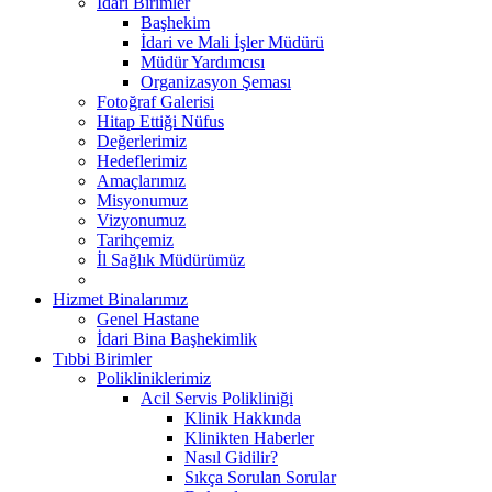
İdari Birimler
Başhekim
İdari ve Mali İşler Müdürü
Müdür Yardımcısı
Organizasyon Şeması
Fotoğraf Galerisi
Hitap Ettiği Nüfus
Değerlerimiz
Hedeflerimiz
Amaçlarımız
Misyonumuz
Vizyonumuz
Tarihçemiz
İl Sağlık Müdürümüz
Hizmet Binalarımız
Genel Hastane
İdari Bina Başhekimlik
Tıbbi Birimler
Polikliniklerimiz
Acil Servis Polikliniği
Klinik Hakkında
Klinikten Haberler
Nasıl Gidilir?
Sıkça Sorulan Sorular